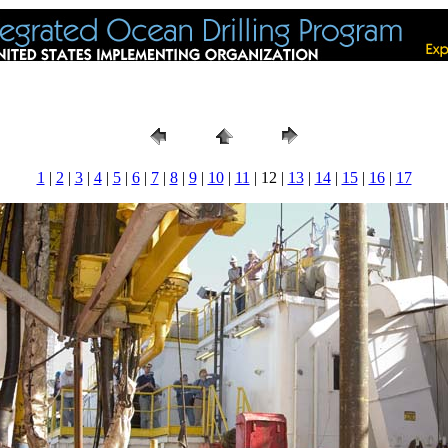
1
|
2
|
3
|
4
|
5
|
6
|
7
|
8
|
9
|
10
|
11
| 12 |
13
|
14
|
15
|
16
|
17