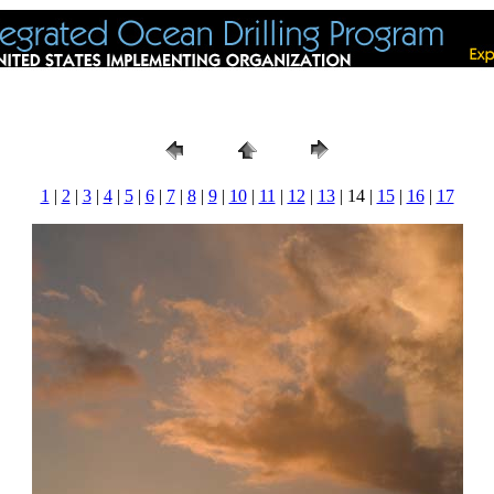
1
|
2
|
3
|
4
|
5
|
6
|
7
|
8
|
9
|
10
|
11
|
12
|
13
| 14 |
15
|
16
|
17